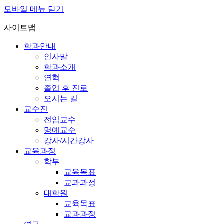
모바일 메뉴 닫기
사이트맵
학과안내
인사말
학과소개
연혁
졸업 후 진로
오시는 길
교수진
전임교수
명예교수
강사/시간강사
교육과정
학부
교육목표
교과과정
대학원
교육목표
교과과정