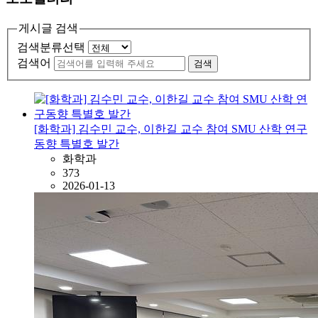
게시글 검색
검색분류선택
검색어
검색
[화학과] 김수민 교수, 이한길 교수 참여 SMU 산학 연구
동향 특별호 발간
화학과
373
2026-01-13