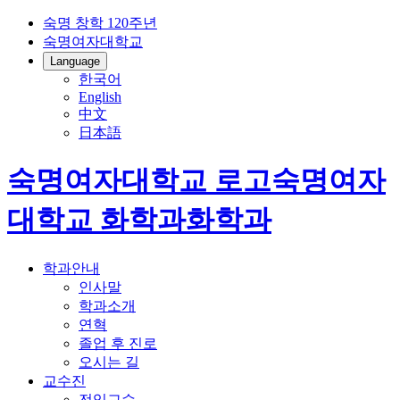
숙명 창학 120주년
숙명여자대학교
Language
한국어
English
中文
日本語
숙명여자대학교 로고
숙명여자
대학교
화학과
화학과
학과안내
인사말
학과소개
연혁
졸업 후 진로
오시는 길
교수진
전임교수