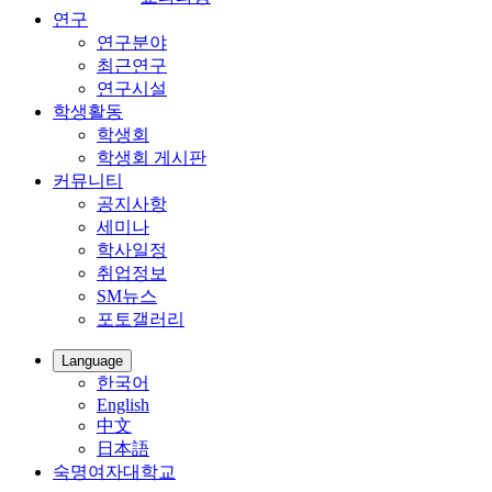
연구
연구분야
최근연구
연구시설
학생활동
학생회
학생회 게시판
커뮤니티
공지사항
세미나
학사일정
취업정보
SM뉴스
포토갤러리
Language
한국어
English
中文
日本語
숙명여자대학교