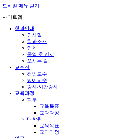
모바일 메뉴 닫기
사이트맵
학과안내
인사말
학과소개
연혁
졸업 후 진로
오시는 길
교수진
전임교수
명예교수
강사/시간강사
교육과정
학부
교육목표
교과과정
대학원
교육목표
교과과정