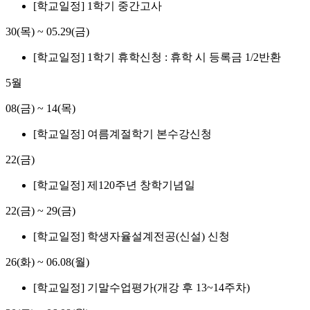
[학교일정] 1학기 중간고사
30(목)
~
05.29(금)
[학교일정] 1학기 휴학신청 : 휴학 시 등록금 1/2반환
5월
08(금)
~
14(목)
[학교일정] 여름계절학기 본수강신청
22(금)
[학교일정] 제120주년 창학기념일
22(금)
~
29(금)
[학교일정] 학생자율설계전공(신설) 신청
26(화)
~
06.08(월)
[학교일정] 기말수업평가(개강 후 13~14주차)