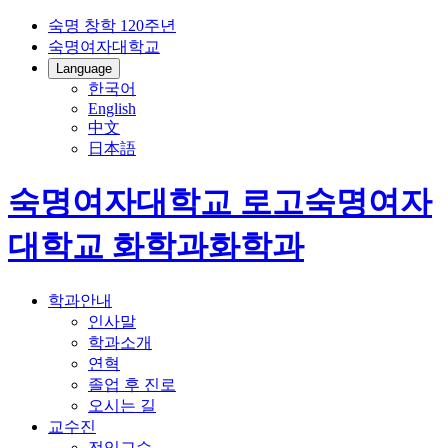
숙명 창학 120주년
숙명여자대학교
Language
한국어
English
中文
日本語
숙명여자대학교 로고
숙명여자
대학교
화학과
화학과
학과안내
인사말
학과소개
연혁
졸업 후 진로
오시는 길
교수진
전임교수