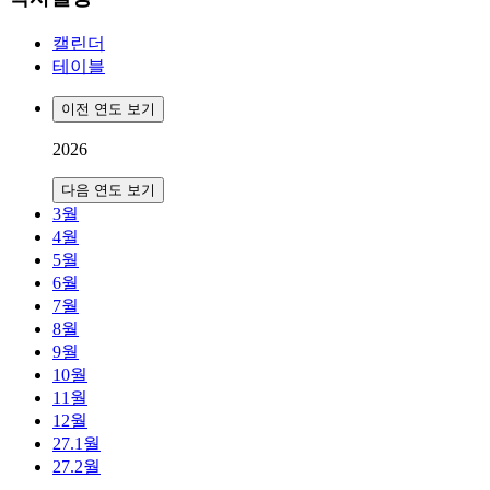
캘린더
테이블
이전 연도 보기
2026
다음 연도 보기
3월
4월
5월
6월
7월
8월
9월
10월
11월
12월
27.1월
27.2월