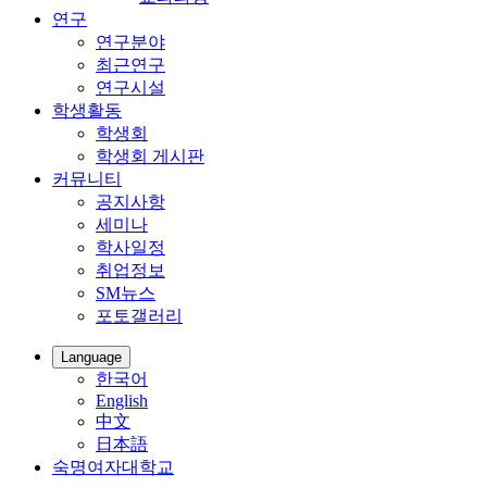
연구
연구분야
최근연구
연구시설
학생활동
학생회
학생회 게시판
커뮤니티
공지사항
세미나
학사일정
취업정보
SM뉴스
포토갤러리
Language
한국어
English
中文
日本語
숙명여자대학교