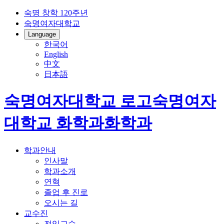
숙명 창학 120주년
숙명여자대학교
Language
한국어
English
中文
日本語
숙명여자대학교 로고
숙명여자
대학교
화학과
화학과
학과안내
인사말
학과소개
연혁
졸업 후 진로
오시는 길
교수진
전임교수