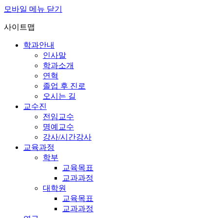
모바일 메뉴 닫기
사이트맵
학과안내
인사말
학과소개
연혁
졸업 후 진로
오시는 길
교수진
전임교수
명예교수
강사/시간강사
교육과정
학부
교육목표
교과과정
대학원
교육목표
교과과정